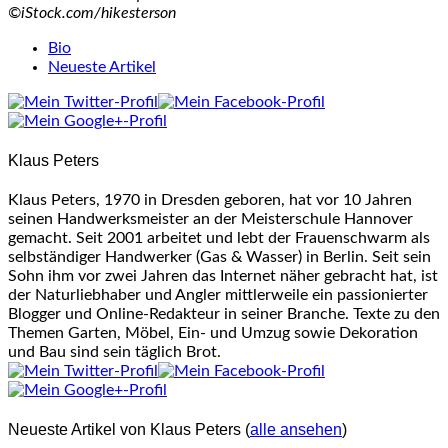
©iStock.com/hikesterson
The
Bio
following
Neueste Artikel
two
tabs
change
content
Klaus Peters
below.
Klaus Peters, 1970 in Dresden geboren, hat vor 10 Jahren
seinen Handwerksmeister an der Meisterschule Hannover
gemacht. Seit 2001 arbeitet und lebt der Frauenschwarm als
selbständiger Handwerker (Gas & Wasser) in Berlin. Seit sein
Sohn ihm vor zwei Jahren das Internet näher gebracht hat, ist
der Naturliebhaber und Angler mittlerweile ein passionierter
Blogger und Online-Redakteur in seiner Branche. Texte zu den
Themen Garten, Möbel, Ein- und Umzug sowie Dekoration
und Bau sind sein täglich Brot.
Neueste Artikel von Klaus Peters
(
alle ansehen
)